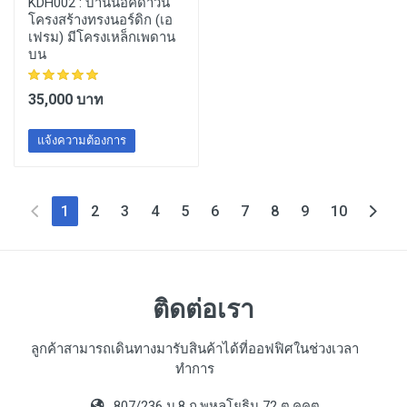
KDH002 :
บ้านน็อคดาวน์
โครงสร้างทรงนอร์ดิก (เอ
เฟรม) มีโครงเหล็กเพดาน
บน
35,000 บาท
แจ้งความต้องการ
(current)
1
2
3
4
5
6
7
8
9
10
ติดต่อเรา
ลูกค้าสามารถเดินทางมารับสินค้าได้ที่ออฟฟิศในช่วงเวลา
ทำการ
807/236 ม.8 ถ.พหลโยธิน 72 ต.คูคต