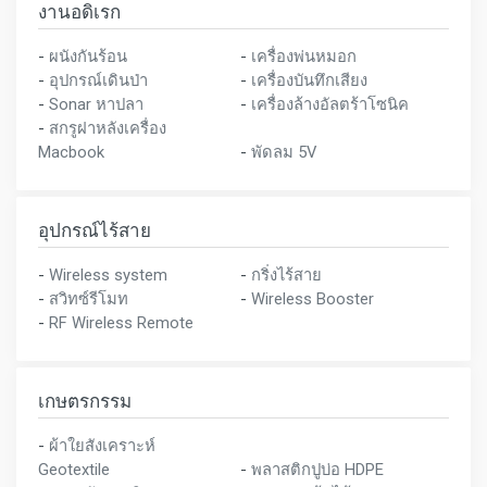
งานอดิเรก
-
ผนังกันร้อน
-
เครื่องพ่นหมอก
-
อุปกรณ์เดินป่า
-
เครื่องบันทึกเสียง
-
Sonar หาปลา
-
เครื่องล้างอัลตร้าโซนิค
-
สกรูฝาหลังเครื่อง
Macbook
-
พัดลม 5V
อุปกรณ์ไร้สาย
-
Wireless system
-
กริ่งไร้สาย
-
สวิทซ์รีโมท
-
Wireless Booster
-
RF Wireless Remote
เกษตรกรรม
-
ผ้าใยสังเคราะห์
Geotextile
-
พลาสติกปูบ่อ HDPE