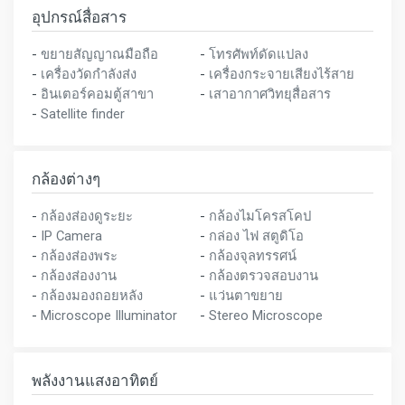
อุปกรณ์สื่อสาร
-
ขยายสัญญาณมือถือ
-
โทรศัพท์ดัดแปลง
-
เครื่องวัดกำลังส่ง
-
เครื่องกระจายเสียงไร้สาย
-
อินเตอร์คอมตู้สาขา
-
เสาอากาศวิทยุสื่อสาร
-
Satellite finder
กล้องต่างๆ
-
กล้องส่องดูระยะ
-
กล้องไมโครสโคป
-
IP Camera
-
กล่อง ไฟ สตูดิโอ
-
กล้องส่องพระ
-
กล้องจุลทรรศน์
-
กล้องส่องงาน
-
กล้องตรวจสอบงาน
-
กล้องมองถอยหลัง
-
แว่นตาขยาย
-
Microscope Illuminator
-
Stereo Microscope
พลังงานแสงอาทิตย์