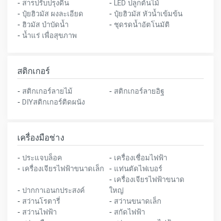
-
สารปรับปรุงดิน
-
LED ปลูกต้นไม้
-
ปุ๋ยฮิวมัส ผงละเอียด
-
ปุ๋ยฮิวมัส หัวน้ำเข้มข้น
-
ฮิวมัส บำบัดน้ำ
-
ชุดรดน้ำอัตโนมัติ
-
น้ำแร่ เพื่อสุขภาพ
สติกเกอร์
-
สติกเกอร์ลายไม้
-
สติกเกอร์ลายอิฐ
-
DIYสติกเกอร์ติดผนัง
เครื่องมือช่าง
-
ประแจบล็อค
-
เครื่องเชื่อมไฟฟ้า
-
เครื่องเจียรไฟฟ้าขนาดเล็ก
-
แท่นตัดไฟเบอร์
-
เครื่องเจียรไฟฟ้าขนาด
-
ปากกาเอนกประสงค์
ใหญ่
-
สว่านโรตารี่
-
สว่านขนาดเล็ก
-
สว่านไฟฟ้า
-
สกัดไฟฟ้า