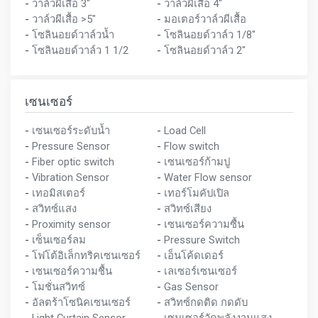
-
วาล์วผีเสื้อ 3"
-
วาล์วผีเสื้อ 4"
-
วาล์วผีเสื้อ >5"
-
มอเตอร์วาล์วผีเสื้อ
-
โซลินอยด์วาล์วน้ำ
-
โซลินอยด์วาล์ว 1/8"
-
โซลินอยด์วาล์ว 1 1/2
-
โซลินอยด์วาล์ว 2"
เซนเซอร์
-
เซนเซอร์ระดับน้ำ
-
Load Cell
-
Pressure Sensor
-
Flow switch
-
Fiber optic switch
-
เซนเซอร์ก้ามปู
-
Vibration Sensor
-
Water Flow sensor
-
เทอมิสเตอร์
-
เทอร์โมคัปเปิล
-
สวิทซ์แสง
-
สวิทซ์เสียง
-
Proximity sensor
-
เซนเซอร์ความซื้น
-
เซ็นเซอร์ลม
-
Pressure Switch
-
โฟโต้อิเล็กทริคเซนเซอร์
-
เอ็นโค้ดเดอร์
-
เซนเซอร์ความชื้น
-
เลเซอร์เซนเซอร์
-
โมชั่นสวิทซ์
-
Gas Sensor
-
อัลตร้าโซนิคเซนเซอร์
-
สวิทซ์กดติด กดดับ