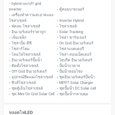
-
hybrid on/off grid
inverter
-
ตู้คอมบายเนอร์
-
เครื่องทำความสะอาดแผง
โซล่าเซลล์
-
Inverter Hybrid
-
พัดลม โซล่าเซลส์
-
โซล่าเซลล์
-
อินเวอร์เตอร์ราคาถูก
-
Solar Tracking
-
เข็มเหล็ก
-
โซล่า ชาร์จเจอร์
-
โซล่าปั้ม ดีซี
-
On Grid อินเวอร์เตอร์
-
โซล่าร์โฮม
-
โซล่าแบตเตอรี่
-
โคมไฟโซล่าเซลล์
-
โซล่า คอนเน็คเตอร์
-
อินเวอร์เตอร์ปั๊มน้ำ
-
ไฮบริด อินเวอร์เตอร์
-
ติดตั้งโซล่าเซลล์
-
ปั้มน้ำบาดาล
-
Off Grid อินเวอร์เตอร์
-
ปั้มน้ำหอยโข่ง
-
อุปกรณ์ยึดแผงโซล่าเซลล์
-
ชุดอินเวอร์เตอร์ปั้มน้ำ
-
ฟิวส์โซล่าเซลล์
-
MPPT Solar Charger
-
ชุดตู้เย็นโซล่าเซลล์
-
ชุดปั๊มน้ำ DC Solar cell
-
ชุด Mini On Grid Solar Cell
-
ชุดปั๊มน้ำ+ควบคุม
หลอดไฟLED