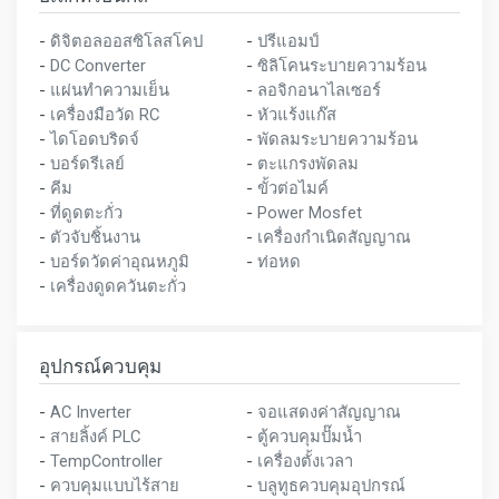
-
ดิจิตอลออสซิโลสโคป
-
ปรีแอมป์
-
DC Converter
-
ซิลิโคนระบายความร้อน
-
แผ่นทำความเย็น
-
ลอจิกอนาไลเซอร์
-
เครื่องมือวัด RC
-
หัวแร้งแก๊ส
-
ไดโอดบริดจ์
-
พัดลมระบายความร้อน
-
บอร์ดรีเลย์
-
ตะแกรงพัดลม
-
คีม
-
ขั้วต่อไมค์
-
ที่ดูดตะกั่ว
-
Power Mosfet
-
ตัวจับชิ้นงาน
-
เครื่องกำเนิดสัญญาณ
-
บอร์ดวัดค่าอุณหภูมิ
-
ท่อหด
-
เครื่องดูดควันตะกั่ว
อุปกรณ์ควบคุม
-
AC Inverter
-
จอแสดงค่าสัญญาณ
-
สายลิ้งค์ PLC
-
ตู้ควบคุมปั๊มน้ำ
-
TempController
-
เครื่องตั้งเวลา
-
ควบคุมแบบไร้สาย
-
บลูทูธควบคุมอุปกรณ์