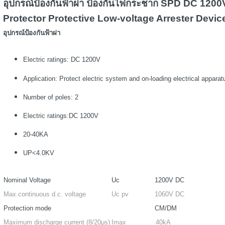
อุปกรณ์ป้องกันฟ้าผ่า ป้องกันไฟกระชาก SPD DC 1
Protector Protective Low-voltage Arrester Devic
อุปกรณ์ป้องกันฟ้าผ่า
Electric ratings: DC 1200V
Application: Protect electric system and on-loading electrical appara
Number of poles: 2
Electric ratings:DC 1200V
20-40KA
UP<4.0KV
Nominal Voltage
Uc
1200V DC
Max.continuous d.c. voltage
Uc pv
1060V DC
Protection mode
CM/DM
Maximum discharge current (8/20μs)
Imax
40kA