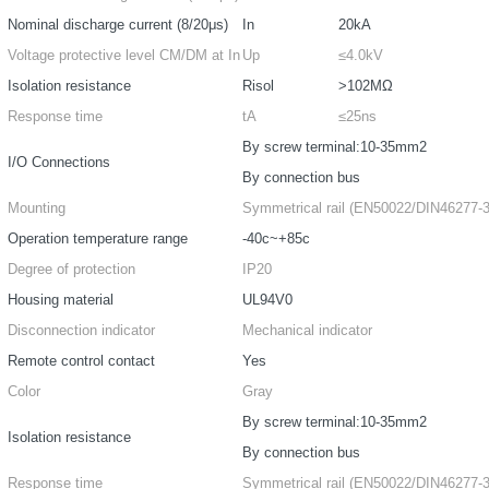
Nominal discharge current (8/20μs)
In
20kA
Voltage protective level CM/DM at In
Up
≤4.0kV
Isolation resistance
Risol
>102MΩ
Response time
tA
≤25ns
By screw terminal:10-35mm2
I/O Connections
By connection bus
Mounting
Symmetrical rail (EN50022/DIN46277-3
Operation temperature range
-40c~+85c
Degree of protection
IP20
Housing material
UL94V0
Disconnection indicator
Mechanical indicator
Remote control contact
Yes
Color
Gray
By screw terminal:10-35mm2
Isolation resistance
By connection bus
Response time
Symmetrical rail (EN50022/DIN46277-3