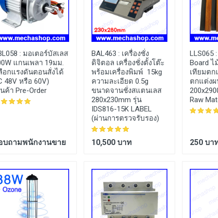
BL058 :
มอเตอร์บัสเลส
BAL463 :
เครื่องชั่ง
LLS065 
00W แกนเพลา 19มม.
ดิจิตอล เครื่องชั่งตั้งโต๊ะ
Board ไม้
ลือกแรงดันตอนสั่งได้
พร้อมเครื่องพิมพ์ 15kg
เทียมตกแ
C 48V หรือ 60V)
ความละเอียด 0.5g
ตกแต่งผน
ินค้า Pre-Order
ขนาดจานชั่งสแตนเลส
200x29
280x230mm รุ่น
Raw Mater
IDS816-15K LABEL
(ผ่านการตรวจรับรอง)
อบถามพนักงานขาย
10,500 บาท
250 บา