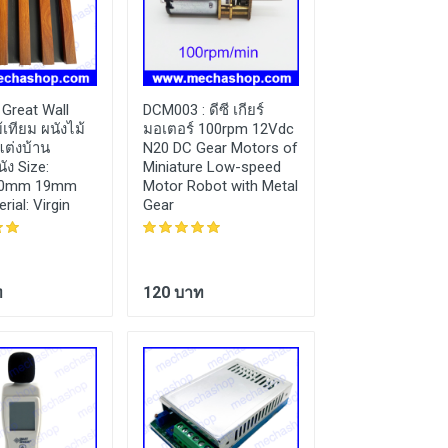
:
Great Wall
DCM003 :
ดีซี เกียร์
SSL009 :
เซนเซ
เทียม ผนังไม้
มอเตอร์ 100rpm 12Vdc
สวิตช์แสง ตรวจ
ต่งบ้าน
N20 DC Gear Motors of
ปรับความเข้มแ
ัง Size:
Miniature Low-speed
Photoresistor 
00mm 19mm
Motor Robot with Metal
Resistor Modul
ial: Virgin
Gear
Arduino AVR PI
ท
120 บาท
45 บาท