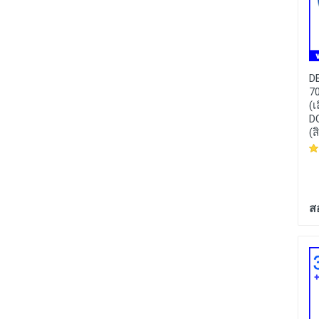
MAS002 :
(1 คู่) แมก
LFC021 :
LED Car Logo
D
เนติกสวิทซ์ แมกเนติกส์
MAZDA โลโก้ LED มา
7
เซนเซอร์ Wired
สด้าา แดง ขาว ฟ้า
(เ
Magnetic Switch Door
D
Open Alarm Concealed
(ส
installation NC Relay
Output Magnet Door
80 บาท
190 บาท
ส