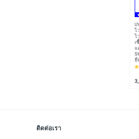
SNV065 :
โซลินอยด์
WLS023 :
เซนเซอร์เช็ค
U
วาล์ว ปิดเปิดน้ำ ปิดเปิด
ระดับน้ำ เซนเซอร์วัด
ไว
DC 12V 1/4" Inlet Feed
ระดับน้ำ XKC-Y25-
ไว
Water Quick Connect
RS485 Liquid Level
เช
Solenoid Valve for RO
Switch Water Non
แ
Reverse Osmosis
Contact stick type
St
(ขนาด2หุน)
Durable Liquid Water
ยี
RS485
190 บาท
380 บาท
3
ติดต่อเรา