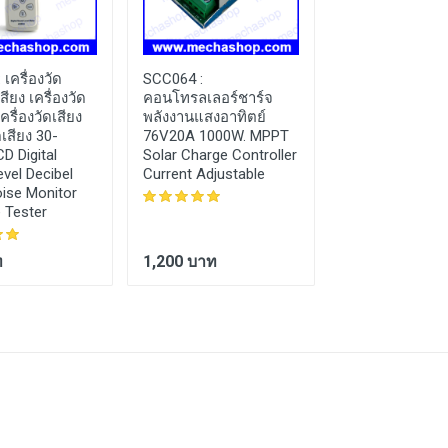
:
เครื่องวัด
SCC064 :
SNV070 :
โซลิน
ียง เครื่องวัด
คอนโทรลเลอร์ชาร์จ
เปิดวาวล์น้ำด้ว
ครื่องวัดเสียง
พลังงานแสงอาทิตย์
โซลินอยด์ไฟฟ้า
ดเสียง 30-
76V20A 1000W. MPPT
น้ำ Electric Sol
D Digital
Solar Charge Controller
Valve Magnetic
vel Decibel
Current Adjustable
Water Air Inlet 
ise Monitor
New Switch 1/2"
 Tester
ท
1,200 บาท
590 บาท