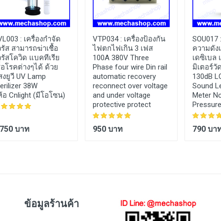
VL003 :
เครื่องกำจัด
VTP034 :
เครื่องป้องกัน
SOU017 
รัส สามารถฆ่าเชื้อ
ไฟตกไฟเกิน 3 เฟส
ความดังเส
รัสโควิด แบคทีเรีย
100A 380V Three
เดซิเบล เ
ื้อโรคต่างๆได้ ด้วย
Phase four wire Din rail
มิเตอร์วั
สงยูวี UV Lamp
automatic recovery
130dB LC
erilizer 38W
reconnect over voltage
Sound Le
่ห้อ Cnlight (มีโอโซน)
and under voltage
Meter No
protective protect
Pressure
,750 บาท
950 บาท
790 บา
ข้อมูลร้านค้า