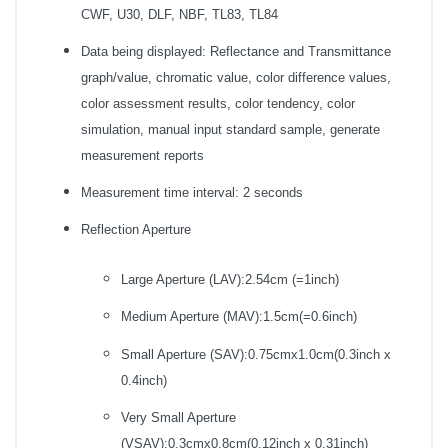
CWF, U30, DLF, NBF, TL83, TL84
Data being displayed: Reflectance and Transmittance
graph/value, chromatic value, color difference values,
color assessment results, color tendency, color
simulation, manual input standard sample, generate
measurement reports
Measurement time interval: 2 seconds
Reflection Aperture
Large Aperture (LAV):2.54cm (=1inch)
Medium Aperture (MAV):1.5cm(=0.6inch)
Small Aperture (SAV):0.75cmx1.0cm(0.3inch x
0.4inch)
Very Small Aperture
(VSAV):0.3cmx0.8cm(0.12inch x 0.31inch)