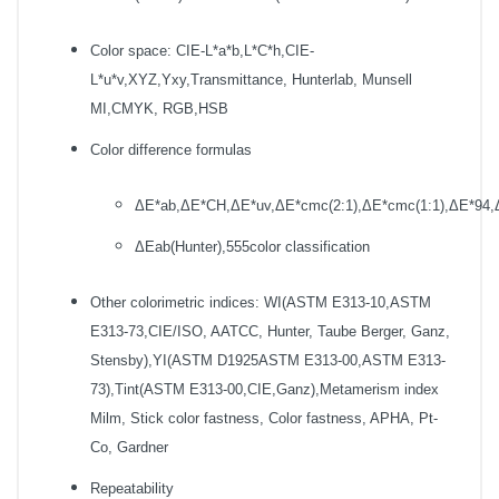
Color space: CIE-L*a*b,L*C*h,CIE-
L*u*v,XYZ,Yxy,Transmittance, Hunterlab, Munsell
MI,CMYK, RGB,HSB
Color difference formulas
ΔE*ab,ΔE*CH,ΔE*uv,ΔE*cmc(2:1),ΔE*cmc(1:1),ΔE*94,
ΔEab(Hunter),555color classification
Other colorimetric indices: WI(ASTM E313-10,ASTM
E313-73,CIE/ISO, AATCC, Hunter, Taube Berger, Ganz,
Stensby),YI(ASTM D1925ASTM E313-00,ASTM E313-
73),Tint(ASTM E313-00,CIE,Ganz),Metamerism index
Milm, Stick color fastness, Color fastness, APHA, Pt-
Co, Gardner
Repeatability