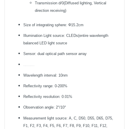
Transmission d/0(Diffused lighting, Vertical
direction receiving)
Size of integrating sphere: Φ15.2cm
Illumination Light source: CLEDs(entire wavelength
balanced LED light source
Sensor: dual optical path sensor array
Wavelength range: 400-700nm or custom made (360-740nm)
Wavelength interval: 10nm
Reflectivity range: 0-200%
Reflectivity resolution: 0.01%
Observation angle: 2°/10°
Measurement light source: A, C, D50, D55, D65, D75,
F1, F2, F3, F4, F5, F6, F7, F8, F9, F10, F11, F12,