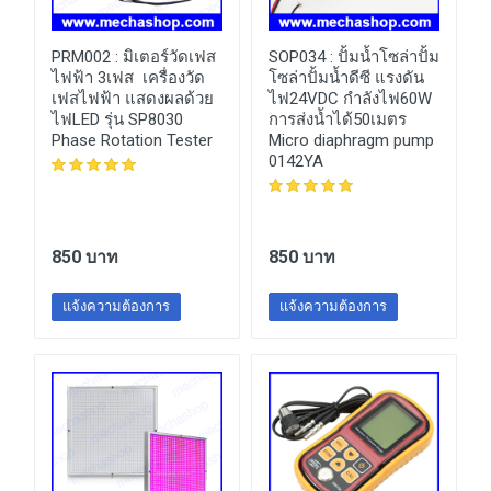
ง
PRM002 :
มิเตอร์วัดเฟส
SOP034 :
ปั้มน้ำโซล่าปั้ม
ไฟฟ้า 3เฟส เครื่องวัด
โซล่าปั้มน้ำดีซี แรงดัน
เฟสไฟฟ้า แสดงผลด้วย
ไฟ24VDC กำลังไฟ60W
ไฟLED รุ่น SP8030
การส่งน้ำได้50เมตร
Phase Rotation Tester
Micro diaphragm pump
0142YA
850 บาท
850 บาท
แจ้งความต้องการ
แจ้งความต้องการ