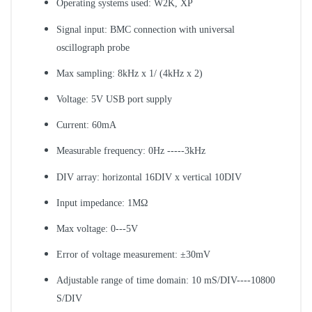
Operating systems used: W2K, XP
Signal input: BMC connection with universal
oscillograph probe
Max sampling: 8kHz x 1/ (4kHz x 2)
Voltage: 5V USB port supply
Current: 60mA
Measurable frequency: 0Hz -----3kHz
DIV array: horizontal 16DIV x vertical 10DIV
Input impedance: 1MΩ
Max voltage: 0---5V
Error of voltage measurement: ±30mV
Adjustable range of time domain: 10 mS/DIV----10800
S/DIV