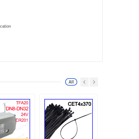
ication
All