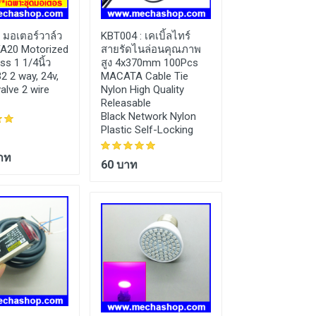
:
มอเตอร์วาล์ว
KBT004 :
เคเบิ้ลไทร์
LCS037 :
อะไหล่
FA20 Motorized
สายรัดไนล่อนคุณภาพ
ชั่งน้ำหนักดิจิต
ss 1 1/4นิ้ว
สูง 4x370mm 100Pcs
Beam Loadcell 5
 2 way, 24v,
MACATA Cable Tie
SQB-A-5T ยี่ห้อ
valve 2 wire
Nylon High Quality
Releasable
Black Network Nylon
Plastic Self-Locking
3,000 บาท
าท
60 บาท