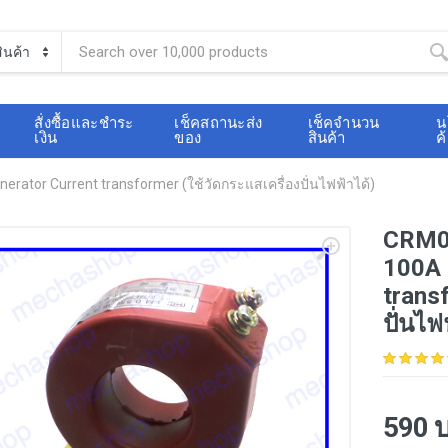
สั่งซื้อและชำระ
เช็คสถานะส่ง
เช็คจำนวน
น
เงิน
ของ
สินค้า
ค
rator Current transformer (ใช้วัดกระแสเครื่องปั่นไฟฟ้าได้)
CRM01
100A 
transf
ปั่นไฟ
590 