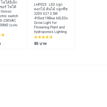
FGN012 :
ฟังก์ช
:
โฟโต้อิเล็ก
LHP023 :
LED ปลูก
เนอร์เรเตอร์ เครื่
ซอร์ โฟโต้
ดอกไม้ ต้นไม้ ปลูกพืช
กำเนิดสัญญาณค
์ Omron
220V E27 2.5W
Rigol JDS6600
ctric switch
41Red:19Blue 60LEDs
Digital DDS Dual
90-250VAC
Grow Light for
Channel Arbitra
30M2 (แถม
Flowering Plant and
Waveform Gene
hydroponics Lighting
Frequency
ท
85 บาท
4,900 บาท