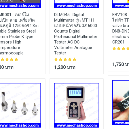
MK001 :
เทอร์โม
DLM045 :
Digital
EBV108 
ปเปิล สาย เครื่องวัด
Multimeter รุ่น MT111
ไฟฟ้า T
ุณหภูมิ 1250องศา 3m
แบบหน้าจอสัมผัส 6000
valve bra
ble Stainless Steel
Counts Digital
DN8-DN32
0mm Probe K type
Profesional Multimeter
electric 
ensors High
Tester AC DC
CR201
emperature
Voltmeter Analogue
hermocouple
Tester
1,750 บ
80 บาท
1,200 บาท