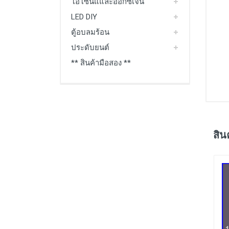
โอโซนแและออกซิเจน
LED DIY
ตู้อบลมร้อน
ประดับยนต์
** สินค้ามือสอง **
สิน