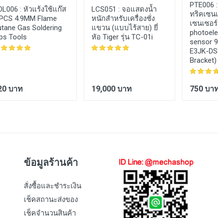
PTE006 
OL006 :
หัวแร้งใช้แก๊ส
LCS051 :
จอแสดงน้ำ
ทริคเซนเ
 PCS 4.9MM Flame
หนักสำหรับเครื่องชั่ง
เซนเซอร
utane Gas Soldering
แขวน (แบบไร้สาย) ยี่
photoele
ps Tools
หัอ Tiger รุ่น TC-01i
sensor 
E3JK-DS
Bracket)
20 บาท
19,000 บาท
750 บา
ข้อมูลร้านค้า
สั่งซื้อและชำระเงิน
เช็คสถานะส่งของ
เช็คจำนวนสินค้า