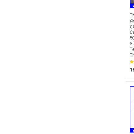
WFS016 :
มิเตอร์วัด
EBV025 :
มอเตอร์วาล์ว
T
ปริมาณการไหลของน้ำ
ไฟฟ้าทองเหลือง วาล์ว
คั
น้ำมัน 20-120 ลิตรต่อ
ปิดเปิดน้ำไฟฟ้า เกลียว
อ
นาที กับขนาดท่อเส้นผ่า
นิ้ว 3/4 นิ้ว CWX-15N
Ca
ศูนย์กลาง 1นิ้ว Diesel
DN20 3/4 bsp brass
5
Fuel Flow Meter body
electric ball valve DC9-
S
Plastic
24V CR02 3 wires
T
T
1,490 บาท
950 บาท
1