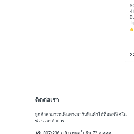
PBS015 :
สวิทซ์กดติด
JBR001 :
จ้อยแบริ่ง
S
ปล่อยดับ Metal Push
SI8T/K SI8TK PHSA8
4
Button ESD Switch
8mm right hand female
B
12mm Stainless Steel
thread metric rod end
Ti
Start Horn Button
joint bearing
Momentary 1211 1NO
60 บาท
95 บาท
2
ติดต่อเรา
ลูกค้าสามารถเดินทางมารับสินค้าได้ที่ออฟฟิศใน
ช่วงเวลาทำการ
807/236 ม.8 ถ.พหลโยธิน 72 ต.คูคต